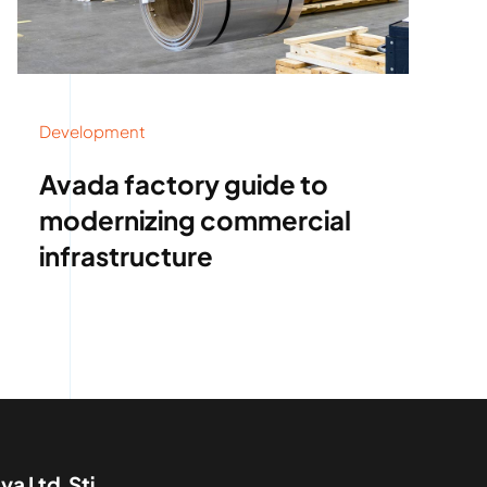
Development
Avada factory guide to
modernizing commercial
infrastructure
a Ltd.Şti.