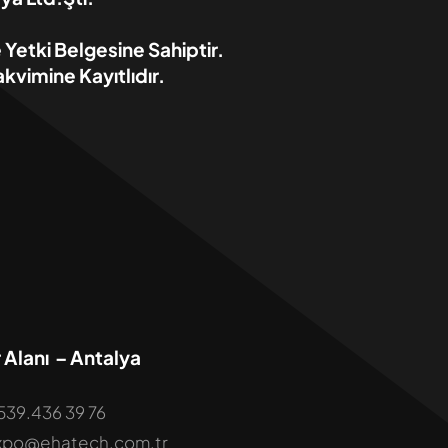
etki Belgesine Sahiptir.
kvimine Kayıtlıdır.
 Alanı – Antalya
.539.436 39 76
 expo@ehatech.com.tr