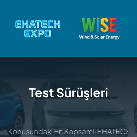
Skip
to
content
Test Sürüşleri
ji Konusundaki En Kapsamlı EHATECH fuarı